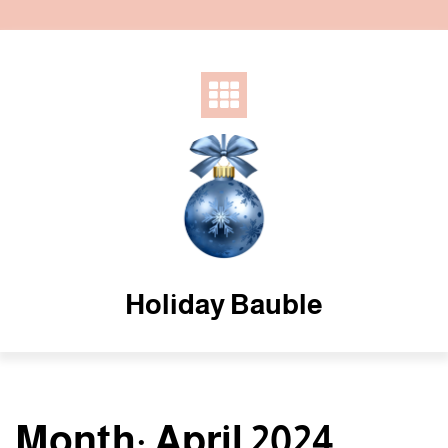
Skip
to
content
Holiday Bauble
Month:
April 2024