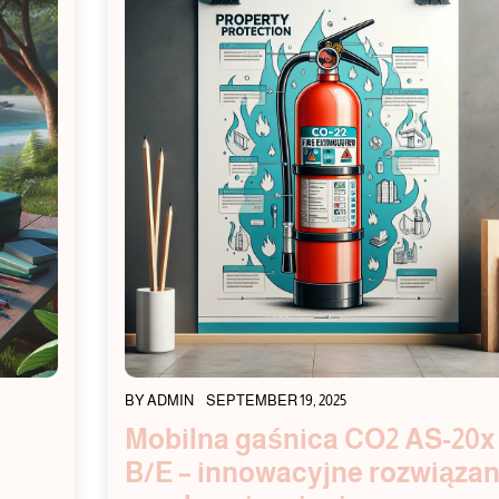
BY
ADMIN
SEPTEMBER 19, 2025
Mobilna gaśnica CO2 AS-20x
B/E – innowacyjne rozwiązan