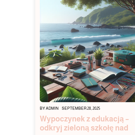
BY
ADMIN
SEPTEMBER 28, 2025
Wypoczynek z edukacją –
odkryj zieloną szkołę nad