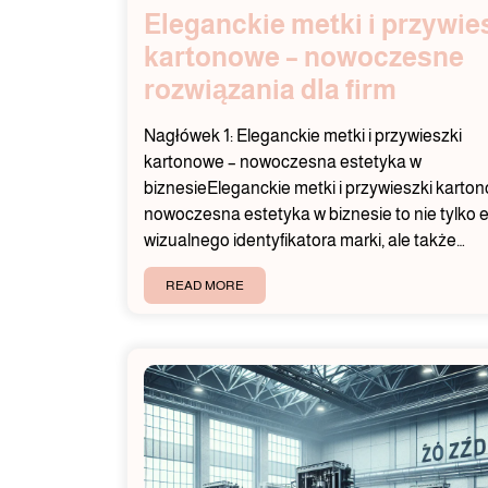
Eleganckie metki i przywie
kartonowe – nowoczesne
rozwiązania dla firm
Nagłówek 1: Eleganckie metki i przywieszki
kartonowe – nowoczesna estetyka w
biznesieEleganckie metki i przywieszki karto
nowoczesna estetyka w biznesie to nie tylko 
wizualnego identyfikatora marki, ale także…
READ MORE