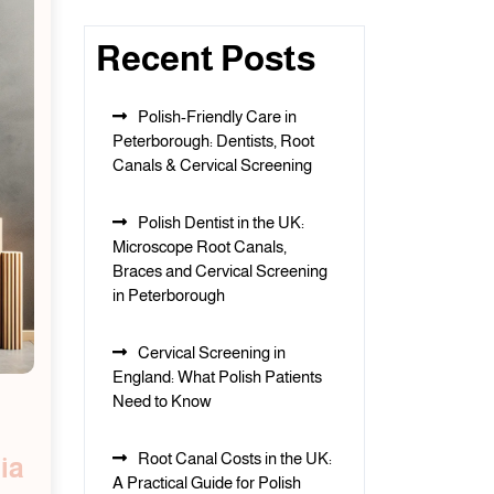
Recent Posts
Polish-Friendly Care in
Peterborough: Dentists, Root
Canals & Cervical Screening
Polish Dentist in the UK:
Microscope Root Canals,
Braces and Cervical Screening
in Peterborough
Cervical Screening in
England: What Polish Patients
Need to Know
Root Canal Costs in the UK:
ia
A Practical Guide for Polish