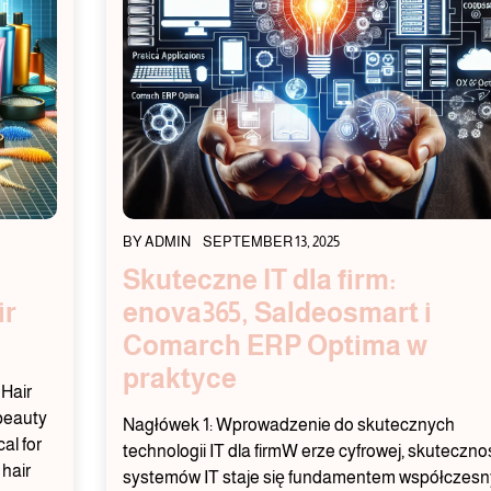
BY
ADMIN
SEPTEMBER 13, 2025
Skuteczne IT dla firm:
ir
enova365, Saldeosmart i
Comarch ERP Optima w
praktyce
 Hair
 beauty
Nagłówek 1: Wprowadzenie do skutecznych
al for
technologii IT dla firmW erze cyfrowej, skuteczno
 hair
systemów IT staje się fundamentem współczes