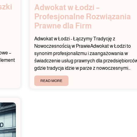
szki
Adwokat w Łodzi –
Profesjonalne Rozwiązania
Prawne dla Firm
Adwokat w Łodzi - Łączymy Tradycję z
Nowoczesnością w PrawieAdwokat w Łodzi to
nowe –
synonim profesjonalizmu i zaangażowania w
element
świadczenie usług prawnych dla przedsiębiorców
gdzie tradycja idzie w parze z nowoczesnymi…
READ MORE