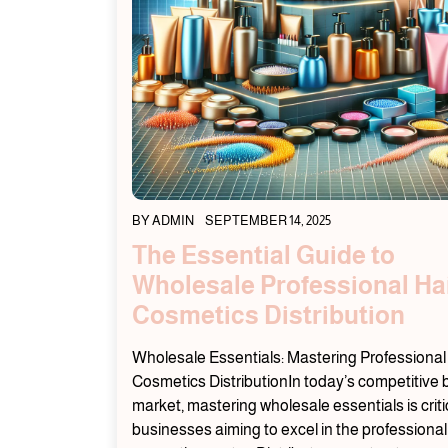
BY
ADMIN
SEPTEMBER 14, 2025
The Essential Guide to
Wholesale Professional Ha
Cosmetics Distribution
Wholesale Essentials: Mastering Professional
Cosmetics DistributionIn today’s competitive
market, mastering wholesale essentials is critic
businesses aiming to excel in the professional