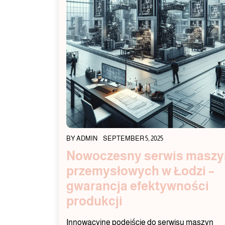
BY
ADMIN
SEPTEMBER 5, 2025
Nowoczesny serwis maszy
przemysłowych w Łodzi –
gwarancja efektywności
produkcji
Innowacyjne podejście do serwisu maszyn