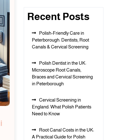
Recent Posts
Polish-Friendly Care in
Peterborough: Dentists, Root
Canals & Cervical Screening
Polish Dentist in the UK:
Microscope Root Canals,
Braces and Cervical Screening
in Peterborough
Cervical Screening in
England: What Polish Patients
Need to Know
i
Root Canal Costs in the UK:
A Practical Guide for Polish