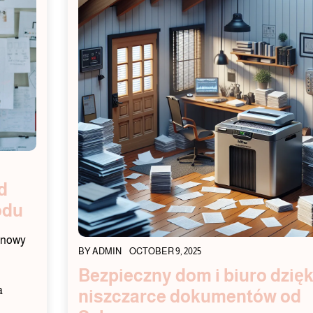
d
odu
 nowy
BY
ADMIN
OCTOBER 9, 2025
Bezpieczny dom i biuro dzięk
a
niszczarce dokumentów od