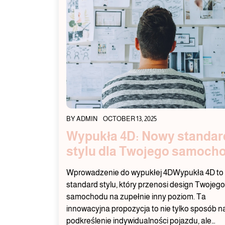
BY
ADMIN
OCTOBER 13, 2025
Wypukła 4D: Nowy standar
stylu dla Twojego samoch
Wprowadzenie do wypukłej 4DWypukła 4D to
standard stylu, który przenosi design Twojego
samochodu na zupełnie inny poziom. Ta
innowacyjna propozycja to nie tylko sposób n
podkreślenie indywidualności pojazdu, ale…