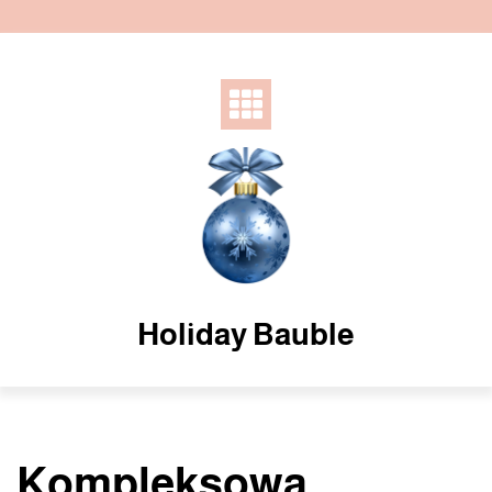
Skip
to
content
Holiday Bauble
Kompleksowa