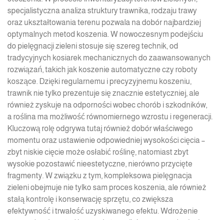
specjalistyczna analiza struktury trawnika, rodzaju trawy
oraz ukształtowania terenu pozwala na dobór najbardziej
optymalnych metod koszenia. W nowoczesnym podejściu
do pielęgnacji zieleni stosuje się szereg technik, od
tradycyjnych kosiarek mechanicznych do zaawansowanych
rozwiązań, takich jak koszenie automatyczne czy roboty
koszące. Dzięki regularnemu i precyzyjnemu koszeniu,
trawnik nie tylko prezentuje się znacznie estetyczniej, ale
również zyskuje na odporności wobec chorób i szkodników,
a roślina ma możliwość równomiernego wzrostu i regeneracji.
Kluczową rolę odgrywa tutaj również dobór właściwego
momentu oraz ustawienie odpowiedniej wysokości cięcia –
zbyt niskie cięcie może osłabić roślinę, natomiast zbyt
wysokie pozostawić nieestetyczne, nierówno przycięte
fragmenty. W związku z tym, kompleksowa pielęgnacja
zieleni obejmuje nie tylko sam proces koszenia, ale również
stałą kontrolę i konserwację sprzętu, co zwiększa
efektywność i trwałość uzyskiwanego efektu. Wdrożenie