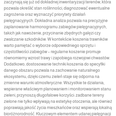
zaczynają się już od dokładnej inwentaryzacji terenów, która
pozwala określić stan roślinności, diagnozować ewentualne
zagrożenia oraz wyznaczyć priorytety działań
pielęgnacyjnych. Dokładna analiza pozwala na precyzyjne
zaplanowanie harmonogramu zabiegów pielęgnacyjnych,
takich jak nawożenie, przycinanie zbędnych gałęzi czy
zwalczanie szkodników. W kontekście koszenia trawników
warto pamiętać o wyborze odpowiedniego sprzętu i
częstotliwości zabiegów – regularne koszenie promuje
równomierny wzrost trawy i zapobiega rozwojowi chwastów.
Dodatkowo, dostosowanie techniki koszenia do specyfiki
danego obszaru pozwala na zachowanie naturalnego
ekosystemu, dzięki czemu zieleń staje się odporna na
zmienne warunki atmosferyczne. Wszystkie te działania,
wspierane właściwym planowaniem i monitorowaniem stanu
zieleni, przynoszą długofalowe korzyści: zadbane tereny
zielone nie tylko wpływają na estetykę otoczenia, ale również
poprawiają jakość życia mieszkańców oraz wspierają lokalną
bioróżnorodność. Kluczowym elementem udanej pielęgnacji